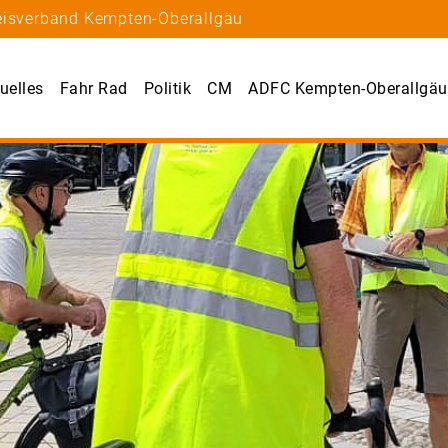
reisverband Kempten-Oberallgäu
uelles
Fahr Rad
Politik
CM
ADFC Kempten-Oberallgäu