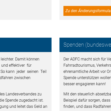
Zu den Änderungsformula
Spenden (bundeswei
leichter. Damit können
Der ADFC macht sich für Ver
 und effektiver für
Fahrradtourismus, Verkehr
. So kann jeder seinen Teil
ehrenamtliche Arbeit vor Ort
dfahren zwischen
Spende unterstützen wollen
besser engagieren kann!
des Landesverbandes zu
Mit den steuerlich absetz
ie Spende zugedacht ist.
Beispiel dafür sorgen, dass
gung und leitet das Geld an
finden, und dass Radfahren