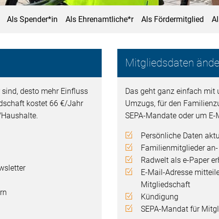
Als Spender*in
Als Ehrenamtliche*r
Als Fördermitglied
A
Mitgliedsdaten ände
 sind, desto mehr Einfluss
Das geht ganz einfach mit 
edschaft kostet 66 €/Jahr
Umzugs, für den Familienz
n/Haushalte.
SEPA-Mandate oder um E-M
Persönliche Daten aktu
Familienmitglieder an
Radwelt als e-Paper er
sletter
E-Mail-Adresse mitteil
Mitgliedschaft
rn
Kündigung
SEPA-Mandat für Mitgli