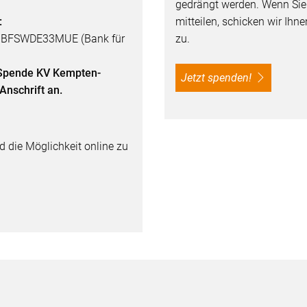
gedrängt werden. Wenn Si
:
mitteilen, schicken wir Ih
: BFSWDE33MUE (Bank für
zu.
„Spende KV Kempten-
Jetzt spenden!
Anschrift an.
d die Möglichkeit online zu